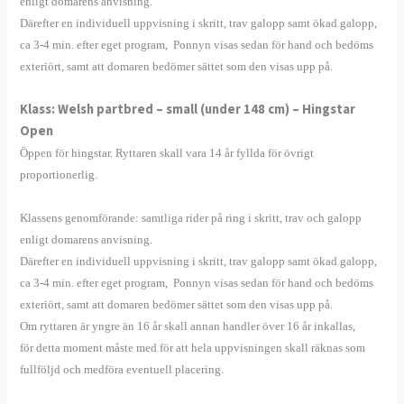
enligt domarens anvisning.
Därefter en individuell uppvisning i skritt, trav galopp samt ökad galopp,
ca 3-4 min. efter eget program, Ponnyn visas sedan för hand och bedöms
exteriört, samt att domaren bedömer sättet som den visas upp på.
Klass: Welsh partbred – small (under 148 cm) – Hingstar
Open
Öppen för hingstar. Ryttaren skall vara 14 år fyllda för övrigt
proportionerlig.
——
Klassens genomförande: samtliga rider på ring i skritt, trav och galopp
enligt domarens anvisning.
Därefter en individuell uppvisning i skritt, trav galopp samt ökad galopp,
ca 3-4 min. efter eget program, Ponnyn visas sedan för hand och bedöms
exteriört, samt att domaren bedömer sättet som den visas upp på.
Om ryttaren är yngre än 16 år skall annan handler över 16 år inkallas,
för detta moment måste med för att hela uppvisningen skall räknas som
fullföljd och medföra eventuell placering.