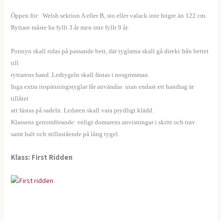
Öppen för: Welsh sektion A eller B, sto eller valack inte högre än 122 cm.
Ryttare måste ha fyllt 3 år men inte fyllt 9 år.
——
Ponnyn skall ridas på passande bett, där tyglarna skall gå direkt från bettet
till
ryttarens hand. Ledtygeln skall fästas i nosgrimman.
Inga extra inspänningstyglar får användas utan endast ett handtag är
tillåtet
att fästas på sadeln. Ledaren skall vara prydligt klädd.
Klassens genomförande: enligt domarens anvisningar i skritt och trav
samt halt och stillastående på lång tygel.
Klass: First Ridden