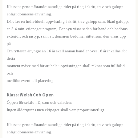
Klassens genomförande: samtliga rider på ring i skritt, trav och galopp
enligt domarens anvisning.
Därefter en individuell uppvisning i skritt, trav galopp samt ökad galopp,
ca 3-4 min. efter eget program, Ponnyn visas sedan för hand och bedöms
exteriört och rastyp, samt att domaren bedömer sättet som den visas upp
på.
Om ryttaren är yngre än 16 år skall annan handler över 16 år inkallas, för
detta
moment måste med för att hela uppvisningen skall räknas som fullföljd
och
medföra eventuell placering.
Klass: Welsh Cob Open
Öppen för sektion D, ston och valacker.
Ingen åldersgräns men ekipaget skall vara proportionerligt.
——
Klassens genomförande: samtliga rider på ring i skritt, trav och galopp
enligt domarens anvisning.