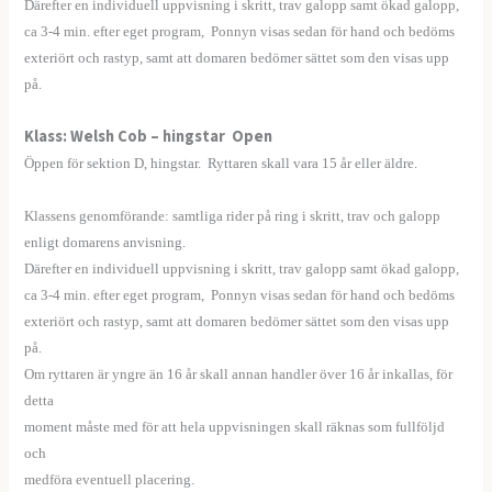
Därefter en individuell uppvisning i skritt, trav galopp samt ökad galopp,
ca 3-4 min. efter eget program, Ponnyn visas sedan för hand och bedöms
exteriört och rastyp, samt att domaren bedömer sättet som den visas upp
på.
Klass: Welsh Cob – hingstar Open
Öppen för sektion D, hingstar. Ryttaren skall vara 15 år eller äldre.
—
Klassens genomförande: samtliga rider på ring i skritt, trav och galopp
enligt domarens anvisning.
Därefter en individuell uppvisning i skritt, trav galopp samt ökad galopp,
ca 3-4 min. efter eget program, Ponnyn visas sedan för hand och bedöms
exteriört och rastyp, samt att domaren bedömer sättet som den visas upp
på.
Om ryttaren är yngre än 16 år skall annan handler över 16 år inkallas, för
detta
moment måste med för att hela uppvisningen skall räknas som fullföljd
och
medföra eventuell placering.