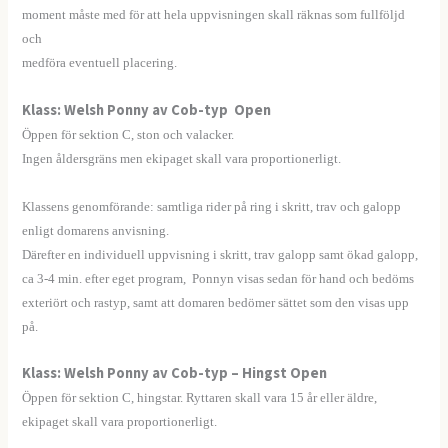
moment måste med för att hela uppvisningen skall räknas som fullföljd
och
medföra eventuell placering.
Klass: Welsh Ponny av Cob-typ Open
Öppen för sektion C, ston och valacker.
Ingen åldersgräns men ekipaget skall vara proportionerligt.
——
Klassens genomförande: samtliga rider på ring i skritt, trav och galopp
enligt domarens anvisning.
Därefter en individuell uppvisning i skritt, trav galopp samt ökad galopp,
ca 3-4 min. efter eget program, Ponnyn visas sedan för hand och bedöms
exteriört och rastyp, samt att domaren bedömer sättet som den visas upp
på.
Klass: Welsh Ponny av Cob-typ – Hingst Open
Öppen för sektion C, hingstar. Ryttaren skall vara 15 år eller äldre,
ekipaget skall vara proportionerligt.
——