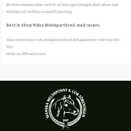
för detta moment måste med för att hela uppvisningen skall räknas som
fullföljd och medföra eventuell placering.
Best in Show Ridna Welshpartbred med reserv.
–
Varje klassvinnare och andraplacerad (om deltagarantalet varit fyra eller
fler)
tävlar om BIS med reserv.