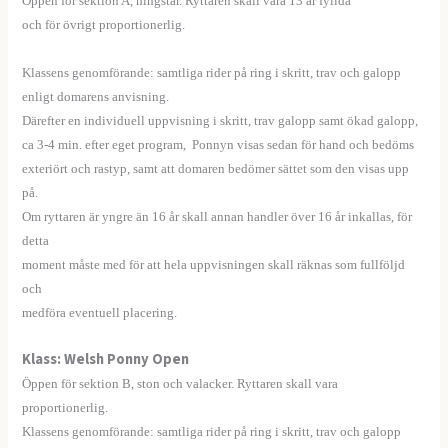
Öppen för sektion A, hingstar. Ryttaren skall vara 13 år fyllda
och för övrigt proportionerlig.
—–
Klassens genomförande: samtliga rider på ring i skritt, trav och galopp
—–
enligt domarens anvisning.
Därefter en individuell uppvisning i skritt, trav galopp samt ökad galopp,
ca 3-4 min. efter eget program, Ponnyn visas sedan för hand och bedöms
exteriört och rastyp, samt att domaren bedömer sättet som den visas upp
på.
Om ryttaren är yngre än 16 år skall annan handler över 16 år inkallas, för
detta
moment måste med för att hela uppvisningen skall räknas som fullföljd
och
medföra eventuell placering.
Klass: Welsh Ponny Open
Öppen för sektion B, ston och valacker. Ryttaren skall vara
proportionerlig.
Klassens genomförande: samtliga rider på ring i skritt, trav och galopp