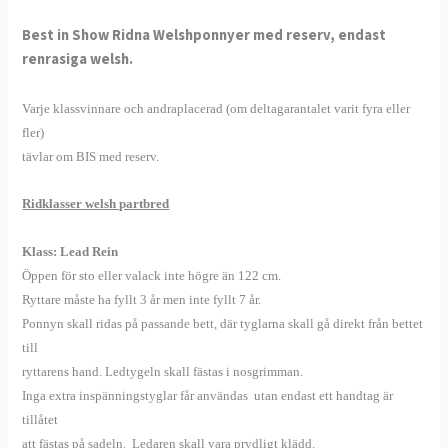
Best in Show Ridna Welshponnyer med reserv, endast
renrasiga welsh.
–
Varje klassvinnare och andraplacerad (om deltagarantalet varit fyra eller
fler)
tävlar om BIS med reserv.
Ridklasser welsh partbred
Klass: Lead Rein
Öppen för sto eller valack inte högre än 122 cm.
Ryttare måste ha fyllt 3 år men inte fyllt 7 år.
Ponnyn skall ridas på passande bett, där tyglarna skall gå direkt från bettet
till
ryttarens hand. Ledtygeln skall fästas i nosgrimman.
Inga extra inspänningstyglar får användas utan endast ett handtag är
tillåtet
att fästas på sadeln. Ledaren skall vara prydligt klädd.