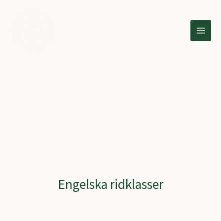
Hoppa
till
innehåll
Engelska ridklasser