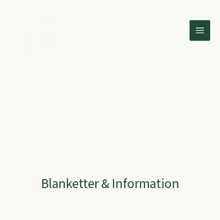
Hoppa
till
innehåll
Blanketter & Information