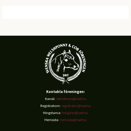
Kontakta föreningen:
Kansli:
sekreterare@swf.nu
Registratorn:
registrator@swf.nu
Hingstarna:
hingstar@swf.nu
Hemsida:
hemsida@swf.nu