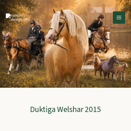
Hoppa
till
innehåll
Duktiga Welshar 2015