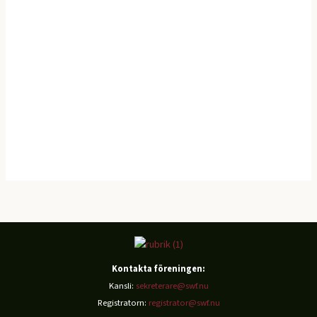
Kontakta föreningen:
Kansli:
sekreterare@swf.nu
Registratorn:
registrator@swf.nu