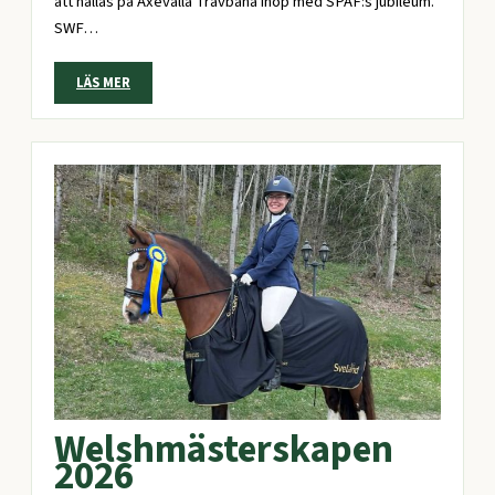
att hållas på Axevalla Travbana ihop med SPAF:s jubileum.
SWF…
LÄS MER
Welshmästerskapen
2026