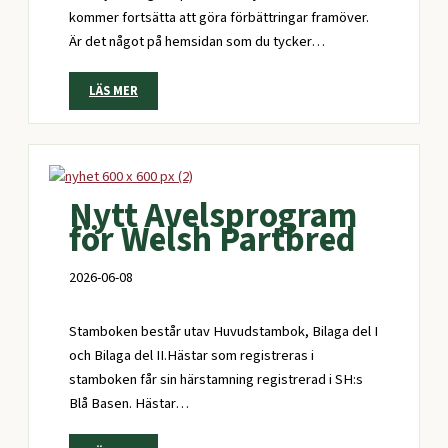
kommer fortsätta att göra förbättringar framöver.
Är det något på hemsidan som du tycker…
LÄS MER
Nytt Avelsprogram
för Welsh Partbred
2026-06-08
Stamboken består utav Huvudstambok, Bilaga del I
och Bilaga del II.Hästar som registreras i
stamboken får sin härstamning registrerad i SH:s
Blå Basen. Hästar…