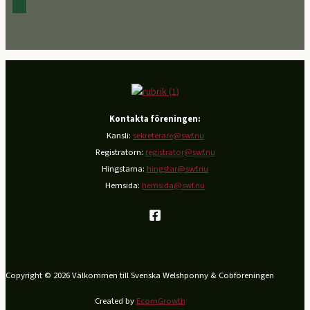
Kontakta föreningen:
Kansli:
sekreterare@swf.nu
Registratorn:
registrator@swf.nu
Hingstarna:
hingstar@swf.nu
Hemsida:
hemsida@swf.nu
Copyright © 2026 Välkommen till Svenska Welshponny & Cobföreningen
Created by
EcomGrowth