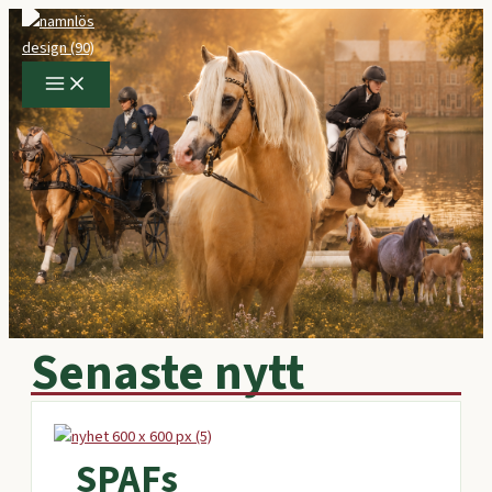
Hoppa
till
innehåll
Senaste nytt
SPAFs