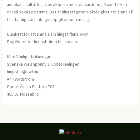
ansökan skall åtföljas av aktuella meriter, värdering 5 samt 6 kan
också sökas postumt. Det är hingstägarens skyldighet att lämna så
fullständiga och riktiga uppgifter som möjligt.
Blankett för att anmäla sin hingst finns ovan.
Regelverk för licensboken finns ovan.
Med Vänliga Hälsningar
Svenska Welshponny & Cobföreningen
hingstar@swf.nu
Ann Wadström
Barne-Åsaka Esstorp 703
465 95 Nossebro