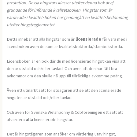
prestation. Dessa hingstars klasser utefter denna bok är ej
grundande för införande kvalitetsboken. Hingstar som är
värderade i kvalitetsboken har genomgått en kvalitetsbedömning
utefter hingstreglementet.
Detta innebär att alla hingstar som är
licensierade
får vara med i
licensboken även de som är kvalitetsbokförda/stamboksförda.
Licensboken är en bok där du med licensierad hingst kan visa att
den är utställd och/eller tävlad. Och även att den har fått bra
avkommor om den skulle nå upp till tillräckliga avkomme poäng.
Även ett utmärkt sätt för stoägaren att se att den licensierade
hingsten är utställd och/eller tävlad.
Och även för Svenska Welshponny & Cobföreningen ett sätt att
utvärdera
alla
licensierade hingstar.
Det är hingstägaren som ansöker om värdering utav hingst,